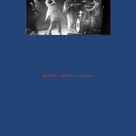
WordPress
+
WPExplorer
+
Planeador