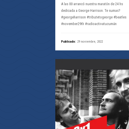
A las 00 arrancó nuestra maratón de 24 hs
dedicada a George Harrison. Te sumas?
#georgeharrison #tributetogeorge #beatles
#november29th #radioactivatucumán
Publicado:
29 noviembre, 2022