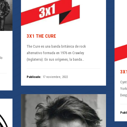
3X1 THE CURE
The Cure es una banda británica de rock
alternativo formada en 1976 en Crawley
do
(Inglaterra). En sus orígenes, la banda…
3X
Publicado:
17 noviembre, 2022
Cynt
York
Desp
Publ