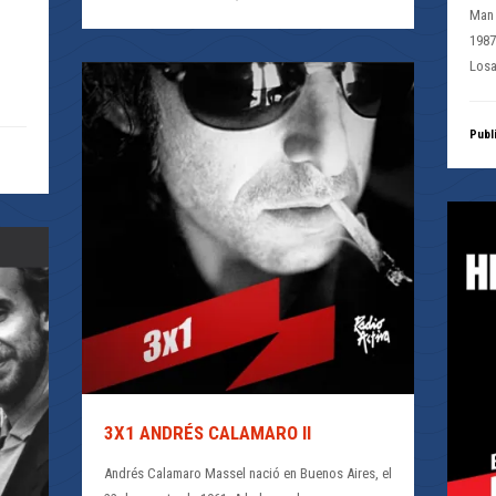
Man 
1987
Losa
Publ
3X1 ANDRÉS CALAMARO II
Andrés Calamaro Massel nació en Buenos Aires, el