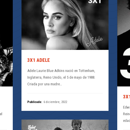
3X1 ADELE
Adele Laurie Blue Adkins nació en Tottenham,
Inglaterra, Reino Unido, el 5 de mayo de 1988.
Criada por una madre…
3X
Publicado:
6 diciembre, 2022
Edwa
el
Rein
edad