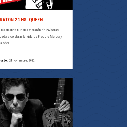
RATON 24 HS. QUEEN
s 00 arranca nuestra maratón de 24 horas
cada a celebrar la vida de Freddie Mercury,
la obra…
icado:
24 noviembre, 2022