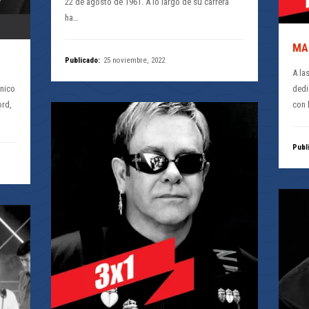
22 de agosto de 1961. A lo largo de su carrera
ha…
MA
Publicado:
25 noviembre, 2022
A la
ánico
dedi
ord,
con 
Publ