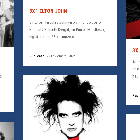
3X1 ELTON JOHN
Sir Elton Hercules John vino al mundo como
Reginald Kenneth Dwight, en Pinner, Middlesex,
Inglaterra, un 25 de marzo de…
3X
Publicado:
22 noviembre, 2022
Andr
p
22 d
or
ha…
Publ