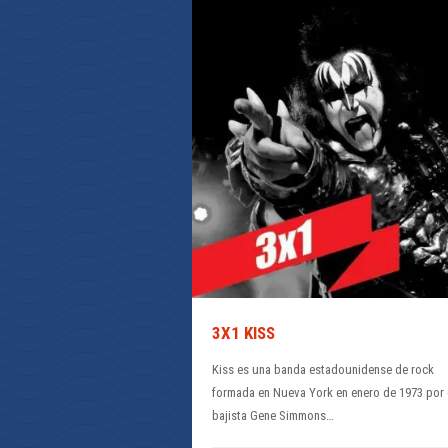
3X1 KISS
Kiss es una banda estadounidense de rock
formada en Nueva York en enero de 1973 por 
bajista Gene Simmons…