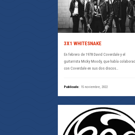
3X1 WHITESNAKE
En febrero de 1978 David Coverdale y el
guitarrista Micky Moody, que había colabora
con Coverdale en sus dos discos…
Publicado:
15 noviembre, 2022