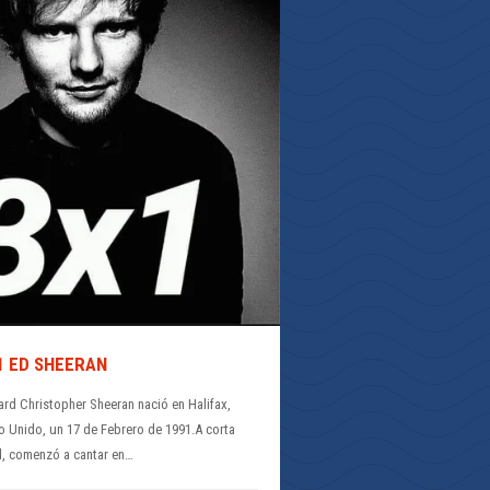
1 ED SHEERAN
rd Christopher Sheeran nació en Halifax,
o Unido, un 17 de Febrero de 1991.A corta
, comenzó a cantar en…