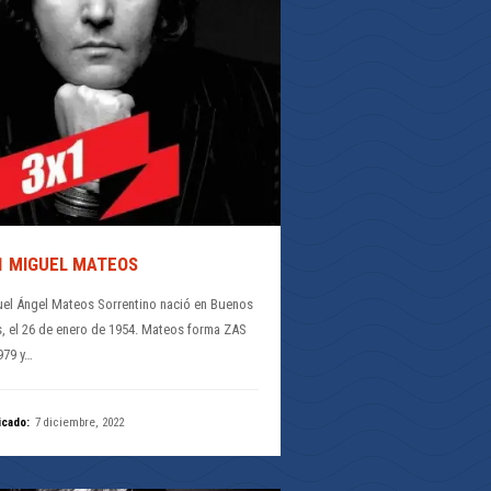
1 MIGUEL MATEOS
el Ángel Mateos Sorrentino nació en Buenos
s, el 26 de enero de 1954. Mateos forma ZAS
979 y…
icado:
7 diciembre, 2022