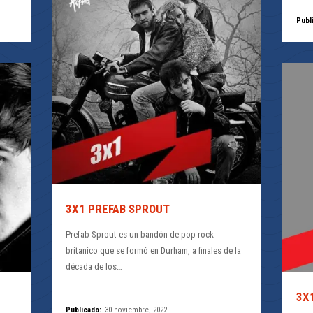
Publ
3X1 PREFAB SPROUT
Prefab Sprout es un bandón de pop-rock
britanico que se formó en Durham, a finales de la
década de los…
3X
Publicado:
30 noviembre, 2022