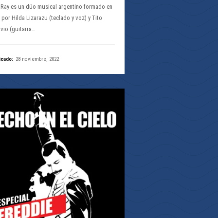
Ray es un dúo musical argentino formado en
 por Hilda Lizarazu (teclado y voz) y Tito
vio (guitarra…
icado:
28 noviembre, 2022