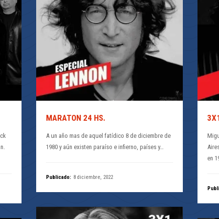
MARATON 24 HS.
3X
ock
A un año mas de aquel fatídico 8 de diciembre de
Migu
n.
1980 y aún existen paraíso e infierno, países y…
Aire
en 1
Publicado:
8 diciembre, 2022
Publ