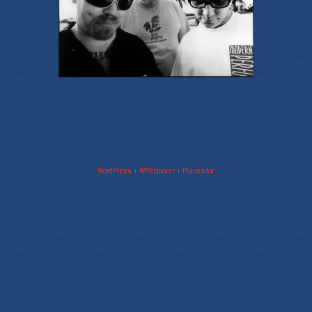
WordPress
+
WPExplorer
+
Planeador