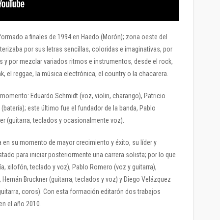
 formado a finales de 1994 en Haedo (Morón); zona oeste del
erizaba por sus letras sencillas, coloridas e imaginativas, por
 y por mezclar variados ritmos e instrumentos, desde el rock,
nk, el reggae, la música electrónica, el country o la chacarera.
 momento: Eduardo Schmidt (voz, violin, charango), Patricio
(batería); este último fue el fundador de la banda, Pablo
er (guitarra, teclados y ocasionalmente voz).
a en su momento de mayor crecimiento y éxito, su líder y
ado para iniciar posteriormente una carrera solista; por lo que
a, xilofón, teclado y voz), Pablo Romero (voz y guitarra),
), Hernán Bruckner (guitarra, teclados y voz) y Diego Velázquez
guitarra, coros). Con esta formación editarón dos trabajos
en el año 2010.