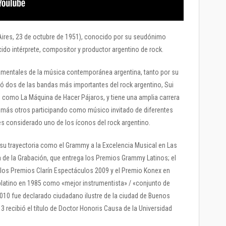
Aires, 23 de octubre de 1951), conocido por su seudónimo
cido intérprete, compositor y productor argentino de rock.
amentales de la música contemporánea argentina, tanto por su
ó dos de las bandas más importantes del rock argentino, Sui
o como La Máquina de Hacer Pájaros, y tiene una amplia carrera
 más otros participando como músico invitado de diferentes
 es considerado uno de los íconos del rock argentino.
 su trayectoria como el Grammy a la Excelencia Musical en Las
 de la Grabación, que entrega los Premios Grammy Latinos; el
e los Premios Clarín Espectáculos 2009 y el Premio Konex en
 platino en 1985 como «mejor instrumentista» / «conjunto de
 2010 fue declarado ciudadano ilustre de la ciudad de Buenos
13 recibió el título de Doctor Honoris Causa de la Universidad