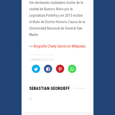
fue declarado ciudadano ilustre de la
ciudad de Buenos Aires por la
Legislatura Porteña y en 2013 recibió
el título de Doctor Honoris Causa de la
Universidad Nacional de General San
Martín.
>>
Biografía Charly García en Wikipedia
COMPARTE ESTO:
Haz
Haz
Haz
Haz
clic
clic
clic
clic
para
para
para
para
compartir
compartir
compartir
compartir
en
en
en
en
Twitter
Facebook
Pinterest
WhatsApp
(Se
(Se
(Se
(Se
SEBASTIAN GEORGIEFF
abre
abre
abre
abre
en
en
en
en
una
una
una
una
ventana
ventana
ventana
ventana
nueva)
nueva)
nueva)
nueva)