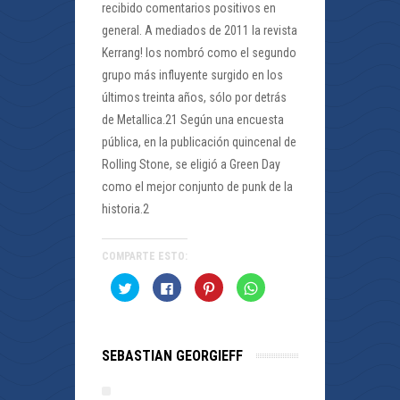
recibido comentarios positivos en
general. A mediados de 2011 la revista
Kerrang! los nombró como el segundo
grupo más influyente surgido en los
últimos treinta años, sólo por detrás
de Metallica.21 Según una encuesta
pública, en la publicación quincenal de
Rolling Stone, se eligió a Green Day
como el mejor conjunto de punk de la
historia.2
COMPARTE ESTO:
Haz
Haz
Haz
Haz
clic
clic
clic
clic
para
para
para
para
compartir
compartir
compartir
compartir
en
en
en
en
Twitter
Facebook
Pinterest
WhatsApp
(Se
(Se
(Se
(Se
SEBASTIAN GEORGIEFF
abre
abre
abre
abre
en
en
en
en
una
una
una
una
ventana
ventana
ventana
ventana