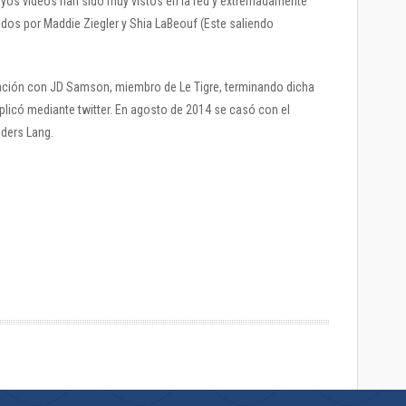
cuyos vídeos han sido muy vistos en la red y extremadamente
dos por Maddie Ziegler y Shia LaBeouf (Este saliendo
lación con JD Samson, miembro de Le Tigre, terminando dicha
xplicó mediante twitter. En agosto de 2014 se casó con el
ders Lang.