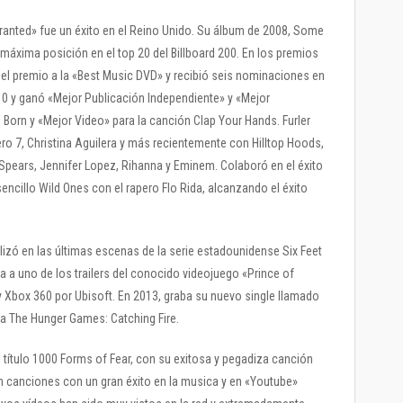
Granted» fue un éxito en el Reino Unido. Su álbum de 2008, Some
áxima posición en el top 20 del Billboard 200. En los premios
l premio a la «Best Music DVD» y recibió seis nominaciones en
0 y ganó «Mejor Publicación Independiente» y «Mejor
orn y «Mejor Video» para la canción Clap Your Hands. Furler
o 7, Christina Aguilera y más recientemente con Hilltop Hoods,
y Spears, Jennifer Lopez, Rihanna y Eminem. Colaboró en el éxito
sencillo Wild Ones con el rapero Flo Rida, alcanzando el éxito
lizó en las últimas escenas de la serie estadounidense Six Feet
a uno de los trailers del conocido videojuego «Prince of
y Xbox 360 por Ubisoft. En 2013, graba su nuevo single llamado
ula The Hunger Games: Catching Fire.
 título 1000 Forms of Fear, con su exitosa y pegadiza canción
 canciones con un gran éxito en la musica y en «Youtube»