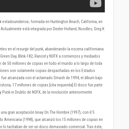
k estadounidense, formada en Huntington Beach, California, en
 Actualmente está integrada por Dexter Holland, Noodles, Greg K
ntes en el resurgir del punk, abanderando la escena californiana
, Green Day, Blink-182, Rancid y NOFX a comienzos y mediados
r de 50 millones de copias en todo el mundo a lo largo de toda
millones son solamente copias despachadas en los Estados
ca fue alcanzada con el aclamado Smash de 1994, el álbum bajo
storia, 17 millones de copias.[cita requerida] El disco fue parte
y Punk in Drublic de NOFX, de la revolución anteriormente
n una gran aceptación Ixnay On The Hombre (1997), con 6’5
do Americana (1998), que alcanzó los 15 millones de copias en
ue lo tachaban de ser un disco demasiado comercial. Tras éste,