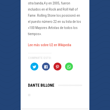
otra banda,4 y en 2005, fueron
incluidos en el Rock and Roll Hall of
Fame. Rolling Stone los posicionó en
el puesto número 22 en su lista de los
«100 Mayores Artistas de todos los
tiempos».
Lee más sobre U2 en Wikipedia
COMPARTE ESTO:
Haz
Haz
Haz
Haz
clic
clic
clic
clic
para
para
para
para
compartir
compartir
compartir
compartir
en
en
en
en
Twitter
Facebook
Pinterest
WhatsApp
(Se
(Se
(Se
(Se
DANTE BILLONE
abre
abre
abre
abre
en
en
en
en
una
una
una
una
ventana
ventana
ventana
ventana
nueva)
nueva)
nueva)
nueva)