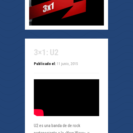
3×1: U2
Publicado el:
11 junio, 2015
U2 es una banda de de rock
perteneciente a la «New Wave», y