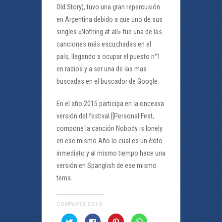
Old Story), tuvo una gran repercusión
en Argentina debido a que uno de sus
singles «Nothing at all» fue una de las
canciones más escuchadas en el
país, llegando a ocupar el puesto n°1
en radios y a ser una de las mas
buscadas en el buscador de Google.
En el año 2015 participa en la onceava
versión del festival [[Personal Fest,
compone la canción Nobody is lonely
en ese mismo Año lo cual es un éxito
inmediato y al mismo tiempo hace una
versión en Spanglish de ese mismo
tema.
COMPARTE ESTO:
Haz
Haz
Haz
Haz