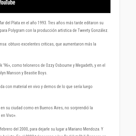
Mar del Plata en el año 1993. Tres años más tarde editaron su
 para Polygram con la producción artistica de Tweety González.
rensa: obtuvo excelentes criticas, que aumentaron más la
ck ’96», como teloneros de Ozzy Osbourne y Megadeth, y en el
rilyn Manson y Beastie Boys.
ada con material en vivo y demos de lo que sería luego
 en su ciudad como en Buenos Aires, no sorprendió la
 en Vivo».
n febrero del 2000, para dejarle su lugar a Mariano Mendoza. Y