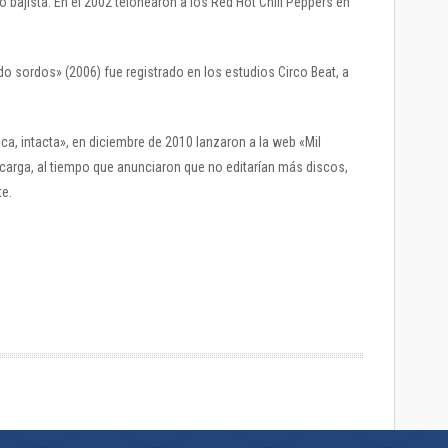
o bajista. En el 2002 telonearon a los Red Hot Chili Peppers en
sordos» (2006) fue registrado en los estudios Circo Beat, a
ca, intacta», en diciembre de 2010 lanzaron a la web «Mil
scarga, al tiempo que anunciaron que no editarían más discos,
te.