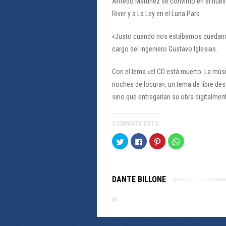
Alfredo Martínez se convirtió en el nuev
River y a La Ley en el Luna Park.
«Justo cuando nos estábamos quedando 
cargo del ingeniero Gustavo Iglesias.
Con el lema «el CD está muerto. La músi
noches de locura», un tema de libre de
sino que entregarían su obra digitalmen
COMPARTE ESTO:
Haz
Haz
Haz
Haz
clic
clic
clic
clic
para
para
para
para
compartir
compartir
compartir
compartir
en
en
en
en
Twitter
Facebook
Pinterest
WhatsApp
(Se
(Se
(Se
(Se
DANTE BILLONE
abre
abre
abre
abre
en
en
en
en
una
una
una
una
ventana
ventana
ventana
ventana
nueva)
nueva)
nueva)
nueva)