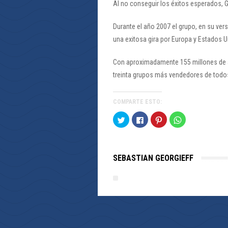
Al no conseguir los éxitos esperados, 
Durante el año 2007 el grupo, en su ver
una exitosa gira por Europa y Estados U
Con aproximadamente 155 millones de á
treinta grupos más vendedores de todo
COMPARTE ESTO:
Haz
Haz
Haz
Haz
clic
clic
clic
clic
para
para
para
para
compartir
compartir
compartir
compartir
en
en
en
en
Twitter
Facebook
Pinterest
WhatsApp
(Se
(Se
(Se
(Se
SEBASTIAN GEORGIEFF
abre
abre
abre
abre
en
en
en
en
una
una
una
una
ventana
ventana
ventana
ventana
nueva)
nueva)
nueva)
nueva)