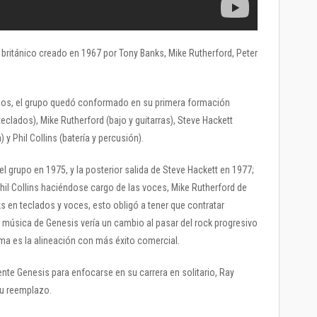
británico creado en 1967 por Tony Banks, Mike Rutherford, Peter
nos, el grupo quedó conformado en su primera formación
eclados), Mike Rutherford (bajo y guitarras), Steve Hackett
a) y Phil Collins (batería y percusión).
l grupo en 1975, y la posterior salida de Steve Hackett en 1977;
Phil Collins haciéndose cargo de las voces, Mike Rutherford de
ks en teclados y voces, esto obligó a tener que contratar
 música de Genesis vería un cambio al pasar del rock progresivo
ima es la alineación con más éxito comercial.
ente Genesis para enfocarse en su carrera en solitario, Ray
su reemplazo.