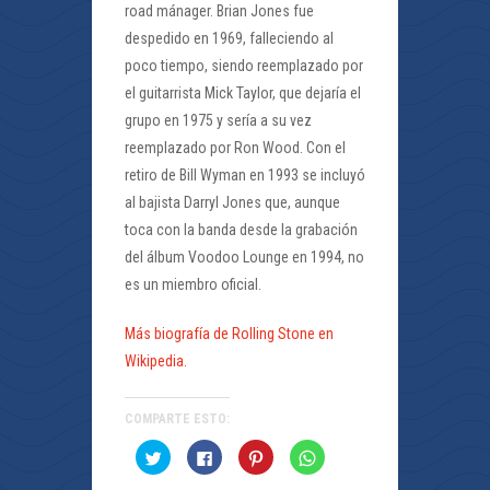
road mánager. Brian Jones fue
despedido en 1969, falleciendo al
poco tiempo, siendo reemplazado por
el guitarrista Mick Taylor, que dejaría el
grupo en 1975 y sería a su vez
reemplazado por Ron Wood. Con el
retiro de Bill Wyman en 1993 se incluyó
al bajista Darryl Jones que, aunque
toca con la banda desde la grabación
del álbum Voodoo Lounge en 1994, no
es un miembro oficial.
Más biografía de Rolling Stone en
Wikipedia.
COMPARTE ESTO:
Haz
Haz
Haz
Haz
clic
clic
clic
clic
para
para
para
para