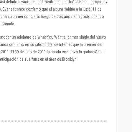
 así debido a varios impedimentos que sufrió la banda (propios y
, Evanescence confirmó que el álbum saldría a la luz el 11 de
ndría su primer concierto luego de dos años en agosto cuando
e Canada.
conocer un adelanto de What You Want el primer single del nuevo
 confirmó en su sitio oficial de Internet que la premier del
e 2011. El 30 de julio de 2011 la banda comenzó la grabación del
rticipación de sus fans en el área de Brooklyn.