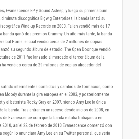
es, Evanescence EP y Sound Asleep, y luego su primer álbum
 diminuta discográfica Bigwig Enterprises, la banda lanzó su
 discográfica Wind-up Records en 2003. Fallen vendió más de 17
 la banda ganó dos premios Grammy. Un año más tarde, la banda
re but Home, el cual vendió cerca de 2 millones de copias
a lanzó su segundo álbum de estudio, The Open Door que vendió
ctubre de 2011 fue lanzado al mercado el tercer álbum de la
 ha vendido cerca de 29 millones de copias alrededor del
a sufrido intermitentes conflictos y cambios de formación, como
 Ben Moody durante la gira europea en el 2003, y posteriormente
pt y el baterista Rocky Gray en 2007, siendo Amy Lee la única
e la banda. Tras entrar en un receso desde inicios de 2008, en
vés de Evanescence.com que la banda estaba trabajando en
ra 2010, así el 22 de febrero de 2010 Evanescence comenzó con
da según lo anunciara Amy Lee en su Twitter personal, que vería