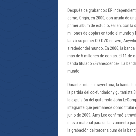
Después de grabar dos EP independient
demo, Origin, en 2000, con ayuda de una
primer álbum de estudio, Fallen, con la
millones de copias en todo el mundo y
lanzó su primer CD-DVD en vivo, Anywhe
alrededor del mundo. En 2006, la band
más de 5 millones de copias. El 11 de o
banda titulado «Evanescence». La banda
mundo.
Durante toda su trayectoria, la banda h
la partida del co-fundador y guitarrista
la expulsión del guitarrista John LeCom
integrante que permanece como titular d
junio de 2009, Amy Lee confirmó a tra
nuevo material para un lanzamiento pa
la grabación del tercer álbum de la ban