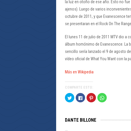
la luz en otoño de ese año. Esto no fue
ajenos). Luego de varios inconvenientes
octubre de 2011, y que Evanescence te
se presentaran en el Rock On The Rang
El lunes 11 de julio de 2011 MTV dio a 
álbum homónimo de Evanescence. La banda
sencillo sería lanzado el 9 de agosto d
vídeo oficial de What You Want con la pa
Más en Wikipedia
COMPARTE ESTO:
Haz
Haz
Haz
Haz
clic
clic
clic
clic
para
para
para
para
compartir
compartir
compartir
compartir
en
en
en
en
Twitter
Facebook
Pinterest
WhatsApp
(Se
(Se
(Se
(Se
DANTE BILLONE
abre
abre
abre
abre
en
en
en
en
una
una
una
una