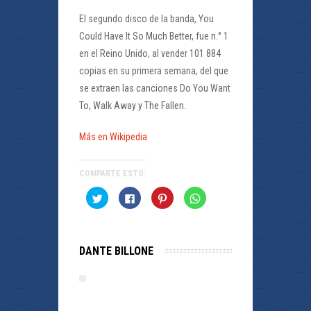
El segundo disco de la banda, You
Could Have It So Much Better, fue n.° 1
en el Reino Unido, al vender 101 884
copias en su primera semana, del que
se extraen las canciones Do You Want
To, Walk Away y The Fallen.
Más en Wikipedia
COMPARTE ESTO:
Haz
Haz
Haz
Haz
clic
clic
clic
clic
para
para
para
para
compartir
compartir
compartir
compartir
en
en
en
en
Twitter
Facebook
Pinterest
WhatsApp
(Se
(Se
(Se
(Se
DANTE BILLONE
abre
abre
abre
abre
en
en
en
en
una
una
una
una
ventana
ventana
ventana
ventana
nueva)
nueva)
nueva)
nueva)