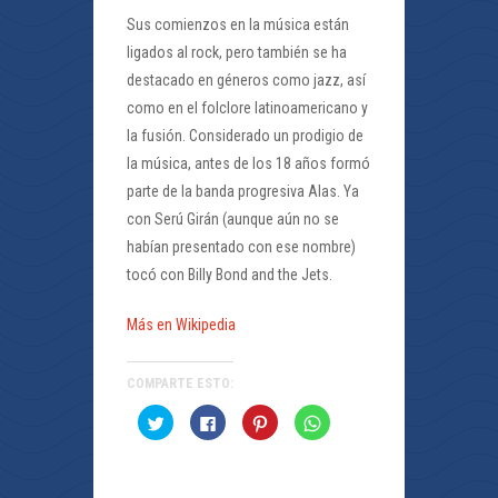
Sus comienzos en la música están
ligados al rock, pero también se ha
destacado en géneros como jazz, así
como en el folclore latinoamericano y
la fusión. Considerado un prodigio de
la música, antes de los 18 años formó
parte de la banda progresiva Alas. Ya
con Serú Girán (aunque aún no se
habían presentado con ese nombre)
tocó con Billy Bond and the Jets.
Más en Wikipedia
COMPARTE ESTO:
Haz
Haz
Haz
Haz
clic
clic
clic
clic
para
para
para
para
compartir
compartir
compartir
compartir
en
en
en
en
Twitter
Facebook
Pinterest
WhatsApp