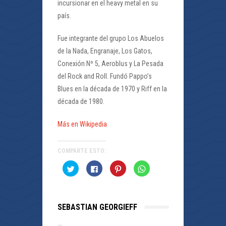
incursionar en el heavy metal en su
país.
Fue integrante del grupo Los Abuelos
de la Nada, Engranaje, Los Gatos,
Conexión Nº 5, Aeroblus y La Pesada
del Rock and Roll. Fundó Pappo’s
Blues en la década de 1970 y Riff en la
década de 1980.
Más en Wikipedia
COMPARTE ESTO:
Haz
Haz
Haz
Haz
clic
clic
clic
clic
para
para
para
para
compartir
compartir
compartir
compartir
en
en
en
en
Twitter
Facebook
Pinterest
WhatsApp
(Se
(Se
(Se
(Se
SEBASTIAN GEORGIEFF
abre
abre
abre
abre
en
en
en
en
una
una
una
una