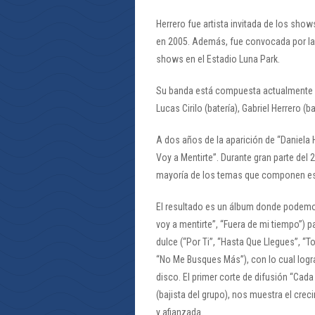
Herrero fue artista invitada de los show
en 2005. Además, fue convocada por la 
shows en el Estadio Luna Park.
Su banda está compuesta actualmente p
Lucas Cirilo (batería), Gabriel Herrero (b
A dos años de la aparición de “Daniela 
Voy a Mentirte”. Durante gran parte del
mayoría de los temas que componen es
El resultado es un álbum donde podemo
voy a mentirte”, “Fuera de mi tiempo”)
dulce (“Por Ti”, “Hasta Que Llegues”, “
“No Me Busques Más”), con lo cual logra
disco. El primer corte de difusión “Ca
(bajista del grupo), nos muestra el cre
y afianzada.