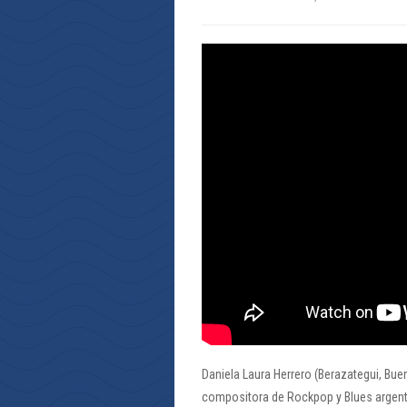
Daniela Laura Herrero (Berazategui, Bue
compositora de Rockpop y Blues argent