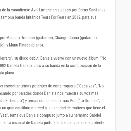
s de la canadiense Avril Lavigne en su paso por Obras Sanitarias
famosa banda británica Tears For Fears en 2012, para sus
or Mariano Romano (guitarras), Chango Garcia (guitarras),
ajo), y Manu Pineda (piano).
Herrero”, su disco debut, Daniela vuelve con un nuevo álbum :”No
 2002 Daniela trabajó junto a su banda en la composición de la
ta placa.
s encontrar temas potentes de corte roquero (“Cada vez”, “No
 pasando por baladas donde Daniela nos muestra su voz más
Todo El Tiempo”) y temas con un estilo más Pop (“Tu Sonrisa”,
 un gran equilibrio merced a la cantidad de matices que tiene el
da Vez”, tema que Daniela compuso junto a su hermano Gabriel
cimiento musical de Daniela junto a su banda, que suena potente