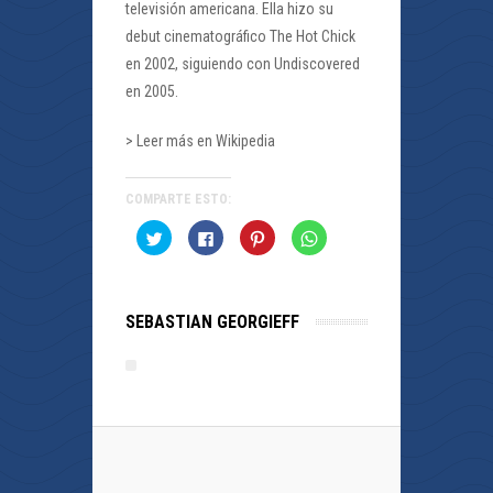
televisión americana. Ella hizo su
debut cinematográfico The Hot Chick
en 2002, siguiendo con Undiscovered
en 2005.
> Leer más en Wikipedia
COMPARTE ESTO:
Haz
Haz
Haz
Haz
clic
clic
clic
clic
para
para
para
para
compartir
compartir
compartir
compartir
en
en
en
en
Twitter
Facebook
Pinterest
WhatsApp
(Se
(Se
(Se
(Se
SEBASTIAN GEORGIEFF
abre
abre
abre
abre
en
en
en
en
una
una
una
una
ventana
ventana
ventana
ventana
nueva)
nueva)
nueva)
nueva)