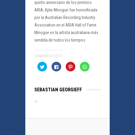
quinto aniversario de los premios
ARIA, Kylie Minogue fue honorificada
por la Australian Recording Industry
Association en el ARIA Hall of Fame.
Minogue es la artista australiana más
vendida de todos los tiempos.
COMPARTE ESTO:
Haz
Haz
Haz
Haz
clic
clic
clic
clic
para
para
para
para
compartir
compartir
compartir
compartir
en
en
en
en
Twitter
Facebook
Pinterest
WhatsApp
(Se
(Se
(Se
(Se
SEBASTIAN GEORGIEFF
abre
abre
abre
abre
en
en
en
en
una
una
una
una
ventana
ventana
ventana
ventana
nueva)
nueva)
nueva)
nueva)