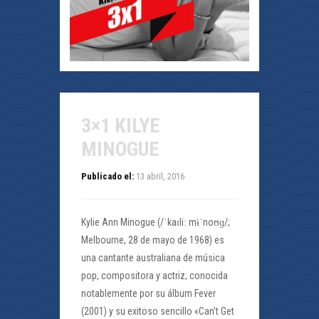
3×1 KILYE
MINOGUE
Publicado el:
13 abril, 2016
Kylie Ann Minogue (/ˈkaɪliː mɨˈnoʊɡ/;
Melbourne, 28 de mayo de 1968) es
una cantante australiana de música
pop, compositora y actriz, conocida
notablemente por su álbum Fever
(2001) y su exitoso sencillo «Can’t Get