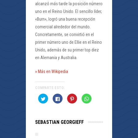
alcanzó más tarde la posición número
uno en el Reino Unido. El sencillo líder,
«Burn», logró una buena recepción
comercial alrededor del mundo.
Concretamente, se convirtió en el
primer número uno de Ellie en el Reino
Unido, además de su primer top diez
en Alemania y Australia.
» Más en Wikipedia
COMPARTE ESTO:
Haz
Haz
Haz
Haz
clic
clic
clic
clic
para
para
para
para
compartir
compartir
compartir
compartir
en
en
en
en
Twitter
Facebook
Pinterest
WhatsApp
(Se
(Se
(Se
(Se
SEBASTIAN GEORGIEFF
abre
abre
abre
abre
en
en
en
en
una
una
una
una
ventana
ventana
ventana
ventana