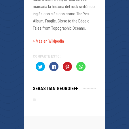
marcaría la historia del rock sinfónico
inglés con clásicos como The Yes
Album, Fragile, Close to the Edge o
Tales from Topographic Oceans.
> Más en Wikipedia
COMPARTE ESTO:
Haz
Haz
Haz
Haz
clic
clic
clic
clic
para
para
para
para
compartir
compartir
compartir
compartir
en
en
en
en
Twitter
Facebook
Pinterest
WhatsApp
(Se
(Se
(Se
(Se
SEBASTIAN GEORGIEFF
abre
abre
abre
abre
en
en
en
en
una
una
una
una
ventana
ventana
ventana
ventana
nueva)
nueva)
nueva)
nueva)