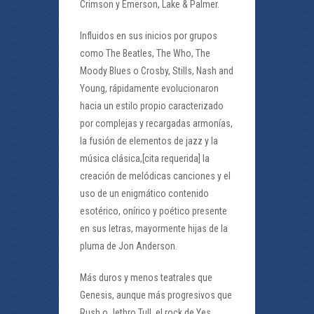
Crimson y Emerson, Lake & Palmer.
Influidos en sus inicios por grupos
como The Beatles, The Who, The
Moody Blues o Crosby, Stills, Nash and
Young, rápidamente evolucionaron
hacia un estilo propio caracterizado
por complejas y recargadas armonías,
la fusión de elementos de jazz y la
música clásica,[cita requerida] la
creación de melódicas canciones y el
uso de un enigmático contenido
esotérico, onírico y poético presente
en sus letras, mayormente hijas de la
pluma de Jon Anderson.
Más duros y menos teatrales que
Genesis, aunque más progresivos que
Rush o Jethro Tull, el rock de Yes