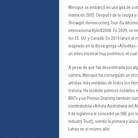
Minogue se embarcó en una gira de con
mama en 2005. Después de la cirugía y 
Showgirl: Homecoming Tour. Su décimo á
internacional KylieX2008. En 2009, se e
los EE. UU. y Canadá. En 2010 lanzó al
inspirado en la diosa griega «Afrodita»,
un vídeo musical muy polémico, el cual 
A pesar de que fue desestimada por alg
carrera, Minogue ha conseguido un réco
artistas más vendidas de todos los tie
historia. Ha recibido premios notables en
BRITs y un Premio Grammy, también nu
nombrándola «Artista Australiana del Añ
II de Inglaterra le concedió un OBE por 
Industry Trust), siendo la primera y únic
Letras en el mismo año.