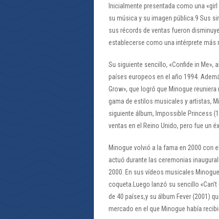
Inicialmente presentada como una «girl 
su música y su imagen pública.9 Sus si
sus récords de ventas fueron disminuye
establecerse como una intérprete más 
Su siguiente sencillo, «Confide in Me», 
países europeos en el año 1994. Ademá
Grow», que logró que Minogue reuniera m
gama de estilos musicales y artistas, 
siguiente álbum, Impossible Princess (19
ventas en el Reino Unido, pero fue un éx
Minogue volvió a la fama en 2000 con el
actuó durante las ceremonias inaugural
2000. En sus vídeos musicales Minogu
coqueta.Luego lanzó su sencillo «Can’t
de 40 países,y su álbum Fever (2001) qu
mercado en el que Minogue había recib