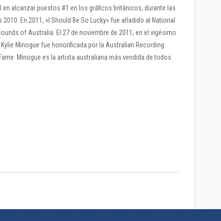
l en alcanzar puestos #1 en los gráficos británicos, durante las
s 2010. En 2011, «I Should Be So Lucky» fue añadido al National
Sounds of Australia. El 27 de noviembre de 2011, en el vigésimo
 Kylie Minogue fue honorificada por la Australian Recording
 Fame. Minogue es la artista australiana más vendida de todos