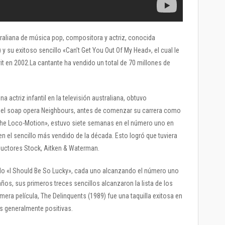
raliana de música pop, compositora y actriz, conocida
y su exitoso sencillo «Can’t Get You Out Of My Head», el cual le
it en 2002.La cantante ha vendido un total de 70 millones de
actriz infantil en la televisión australiana, obtuvo
n el soap opera Neighbours, antes de comenzar su carrera como
«The Loco-Motion», estuvo siete semanas en el número uno en
 en el sencillo más vendido de la década. Esto logró que tuviera
uctores Stock, Aitken & Waterman.
cillo «I Should Be So Lucky», cada uno alcanzando el número uno
ños, sus primeros treces sencillos alcanzaron la lista de los
mera película, The Delinquents (1989) fue una taquilla exitosa en
as generalmente positivas.