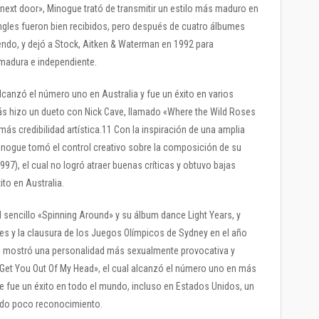
next door», Minogue trató de transmitir un estilo más maduro en
ngles fueron bien recibidos, pero después de cuatro álbumes
ndo, y dejó a Stock, Aitken & Waterman en 1992 para
madura e independiente.
alcanzó el número uno en Australia y fue un éxito en varios
s hizo un dueto con Nick Cave, llamado «Where the Wild Roses
ás credibilidad artística.11 Con la inspiración de una amplia
Minogue tomó el control creativo sobre la composición de su
97), el cual no logró atraer buenas críticas y obtuvo bajas
ito en Australia.
 sencillo «Spinning Around» y su álbum dance Light Years, y
es y la clausura de los Juegos Olímpicos de Sydney en el año
e mostró una personalidad más sexualmente provocativa y
 Get You Out Of My Head», el cual alcanzó el número uno en más
e fue un éxito en todo el mundo, incluso en Estados Unidos, un
ido poco reconocimiento.