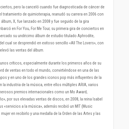
ciertos, pero la canceló cuando fue diagnosticada de cáncer de
el tratamiento de quimioterapia, reanudó su carrera en 2006 con
lbum, X, fue lanzado en 2008 y fue seguido de la gira
mbarcó en For You, For Me Tour, su primera gira de conciertos en
 mercado su undécimo álbum de estudio titulado Aphrodite,
 del cual se desprendió en exitoso sencillo «All The Lovers», con
elevó las ventas del álbum.
unos críticos, especialmente durante los primeros años de su
rd de ventas en todo el mundo, convirtiéndose en una de las
mpos y en uno de los grandes iconos pop más influyentes de la
 la industria de la música, entre ellos múltiples ARIA, varios
merosos premios internacionales como un Mo Award,
o», por sus elevadas ventas de discos, en 2008, la reina Isabel
sus «servicios a la música», además recibió un MIT (Music
a mujer en recibirlo y una medalla de la Orden de las Artes y las