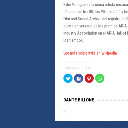
Kylie Minogue es la única artista musica
décadas de los 80, los 90, los 2000 y lo
Film and Sound Archive del registro de 
quinto aniversario de los premios ARIA,
Industry Association en el ARIA Hall of
los tiempos.
Lee más sobre Kylie en Wikipedia
COMPARTE ESTO:
Haz
Haz
Haz
Haz
clic
clic
clic
clic
para
para
para
para
compartir
compartir
compartir
compartir
en
en
en
en
Twitter
Facebook
Pinterest
WhatsApp
(Se
(Se
(Se
(Se
DANTE BILLONE
abre
abre
abre
abre
en
en
en
en
una
una
una
una
ventana
ventana
ventana
ventana
nueva)
nueva)
nueva)
nueva)