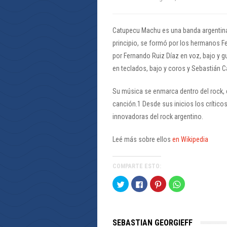
Catupecu Machu es una banda argentina d
principio, se formó por los hermanos F
por Fernando Ruiz Díaz en voz, bajo y g
en teclados, bajo y coros y Sebastián C
Su música se enmarca dentro del rock, 
canción.1 Desde sus inicios los crític
innovadoras del rock argentino.
Leé más sobre ellos
en Wikipedia
COMPARTE ESTO:
Haz
Haz
Haz
Haz
clic
clic
clic
clic
para
para
para
para
compartir
compartir
compartir
compartir
en
en
en
en
Twitter
Facebook
Pinterest
WhatsApp
(Se
(Se
(Se
(Se
SEBASTIAN GEORGIEFF
abre
abre
abre
abre