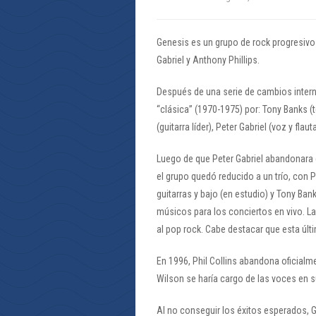
Genesis es un grupo de rock progresivo 
Gabriel y Anthony Phillips.
Después de una serie de cambios inter
“clásica” (1970-1975) por: Tony Banks (t
(guitarra líder), Peter Gabriel (voz y flaut
Luego de que Peter Gabriel abandonara e
el grupo quedó reducido a un trío, con 
guitarras y bajo (en estudio) y Tony Ban
músicos para los conciertos en vivo. La
al pop rock. Cabe destacar que esta últ
En 1996, Phil Collins abandona oficialm
Wilson se haría cargo de las voces en 
Al no conseguir los éxitos esperados, 