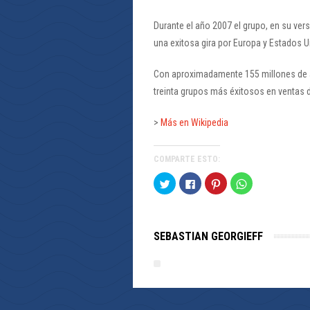
Durante el año 2007 el grupo, en su ver
una exitosa gira por Europa y Estados U
Con aproximadamente 155 millones de á
treinta grupos más éxitosos en ventas 
>
Más en Wikipedia
COMPARTE ESTO:
Haz
Haz
Haz
Haz
clic
clic
clic
clic
para
para
para
para
compartir
compartir
compartir
compartir
en
en
en
en
Twitter
Facebook
Pinterest
WhatsApp
(Se
(Se
(Se
(Se
SEBASTIAN GEORGIEFF
abre
abre
abre
abre
en
en
en
en
una
una
una
una
ventana
ventana
ventana
ventana
nueva)
nueva)
nueva)
nueva)