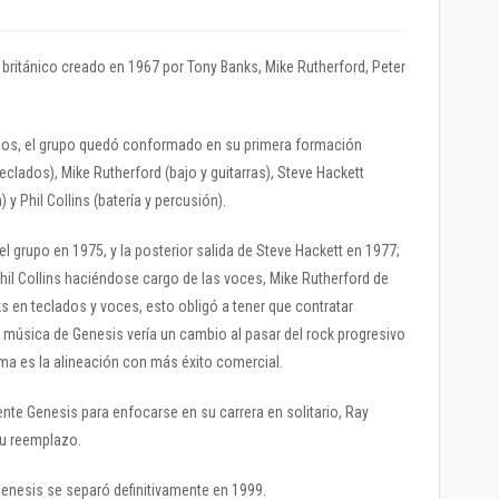
británico creado en 1967 por Tony Banks, Mike Rutherford, Peter
nos, el grupo quedó conformado en su primera formación
eclados), Mike Rutherford (bajo y guitarras), Steve Hackett
a) y Phil Collins (batería y percusión).
l grupo en 1975, y la posterior salida de Steve Hackett en 1977;
Phil Collins haciéndose cargo de las voces, Mike Rutherford de
ks en teclados y voces, esto obligó a tener que contratar
 música de Genesis vería un cambio al pasar del rock progresivo
ima es la alineación con más éxito comercial.
ente Genesis para enfocarse en su carrera en solitario, Ray
su reemplazo.
Genesis se separó definitivamente en 1999.