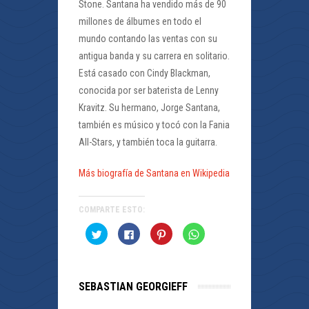
Stone. Santana ha vendido más de 90
millones de álbumes en todo el
mundo contando las ventas con su
antigua banda y su carrera en solitario.
Está casado con Cindy Blackman,
conocida por ser baterista de Lenny
Kravitz. Su hermano, Jorge Santana,
también es músico y tocó con la Fania
All-Stars, y también toca la guitarra.
Más biografía de Santana en Wikipedia
COMPARTE ESTO:
Haz
Haz
Haz
Haz
clic
clic
clic
clic
para
para
para
para
compartir
compartir
compartir
compartir
en
en
en
en
Twitter
Facebook
Pinterest
WhatsApp
(Se
(Se
(Se
(Se
SEBASTIAN GEORGIEFF
abre
abre
abre
abre
en
en
en
en
una
una
una
una