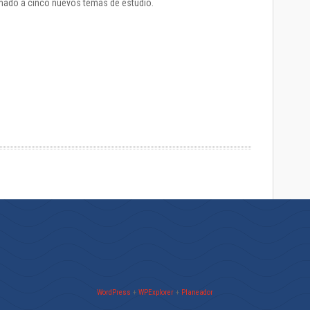
umado a cinco nuevos temas de estudio.
WordPress
+
WPExplorer
+
Planeador