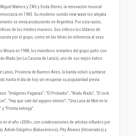
o Miguel Mateos y ZAS y Soda Stereo, la renovación musical
la democracia en 1983. Su moderno sonido new wave los alejaba
omento se venía produciendo en Argentina. Por esta razón,
íticas de los medios masivos. Sus críticos los tildaron de
uesta por el grupo, como en las letras en referencia al sexo.
ico Moura en 1988, los miembros restantes del grupo junto con
du-Wadu (en La Casona de Lanús), uno de sus viejos éxitos.
 Lanús, Provincia de Buenos Aires, la banda volvió a juntarse
do hasta el día de hoy sin recuperar su popularidad previa.
n: “Imágenes Paganas”, “El Probador”, “Wadu Wadu”, “El rock
er”, “Hay que salir del agujero interior”, “Una Luna de Miel en la
 y “Pronta entrega”.
vo en el año «2006», con colaboraciones de artistas influidos por
), Adrián Dárgelos (Babasónicos), Pity Álvarez (Intoxicados) y