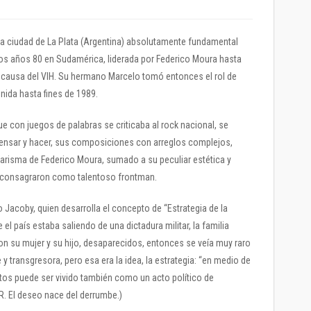
la ciudad de La Plata (Argentina) absolutamente fundamental
los años 80 en Sudamérica, liderada por Federico Moura hasta
a causa del VIH. Su hermano Marcelo tomó entonces el rol de
unida hasta fines de 1989.
que con juegos de palabras se criticaba al rock nacional, se
de pensar y hacer, sus composiciones con arreglos complejos,
carisma de Federico Moura, sumado a su peculiar estética y
o consagraron como talentoso frontman.
to Jacoby, quien desarrolla el concepto de “Estrategia de la
e el país estaba saliendo de una dictadura militar, la familia
on su mujer y su hijo, desaparecidos, entonces se veía muy raro
 transgresora, pero esa era la idea, la estrategia: “en medio de
juntos puede ser vivido también como un acto político de
R. El deseo nace del derrumbe.)