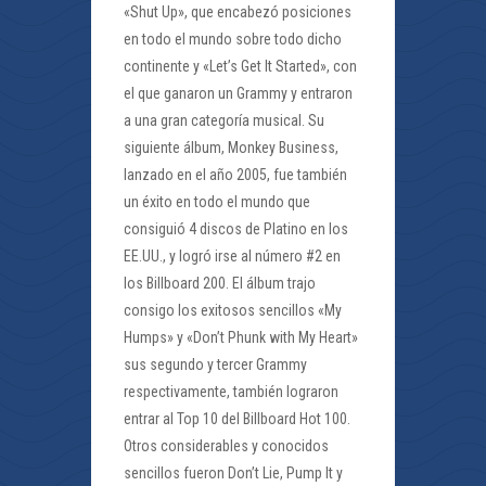
«Shut Up», que encabezó posiciones
en todo el mundo sobre todo dicho
continente y «Let’s Get It Started», con
el que ganaron un Grammy y entraron
a una gran categoría musical. Su
siguiente álbum, Monkey Business,
lanzado en el año 2005, fue también
un éxito en todo el mundo que
consiguió 4 discos de Platino en los
EE.UU., y logró irse al número #2 en
los Billboard 200. El álbum trajo
consigo los exitosos sencillos «My
Humps» y «Don’t Phunk with My Heart»
sus segundo y tercer Grammy
respectivamente, también lograron
entrar al Top 10 del Billboard Hot 100.
Otros considerables y conocidos
sencillos fueron Don’t Lie, Pump It y