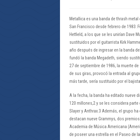
Metallica es una banda de thrash metal
San Francisco desde febrero de 1983. F
Hetfield, a los que se les unirían Dave
sustituidos por el guitarrista Kirk Ham
año después de ingresar en la banda debi
fundó la banda Megadeth, siendo sustitui
27 de septiembre de 1986, la muerte de 
de sus giras, provocó la entrada al gr
más tarde, sería sustituido por el bajista 
A la fecha, la banda ha editado nueve d
120 millones,2 y se les considera parte
Slayer y Anthrax.3 Además, el grupo h
destacan nueve Grammys, dos premios o
Academia de Música Americana (America
de poseer una estrella en el Paseo de l