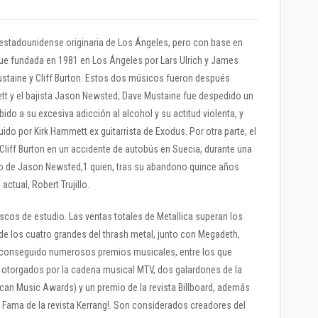
 estadounidense originaria de Los Ángeles, pero con base en
ue fundada en 1981 en Los Ángeles por Lars Ulrich y James
 Mustaine y Cliff Burton. Estos dos músicos fueron después
mett y el bajista Jason Newsted, Dave Mustaine fue despedido un
do a su excesiva adicción al alcohol y su actitud violenta, y
do por Kirk Hammett ex guitarrista de Exodus. Por otra parte, el
Cliff Burton en un accidente de autobús en Suecia, durante una
upo de Jason Newsted,1 quien, tras su abandono quince años
actual, Robert Trujillo.
iscos de estudio. Las ventas totales de Metallica superan los
 de los cuatro grandes del thrash metal, junto con Megadeth,
a conseguido numerosos premios musicales, entre los que
torgados por la cadena musical MTV, dos galardones de la
n Music Awards) y un premio de la revista Billboard, además
a Fama de la revista Kerrang!. Son considerados creadores del