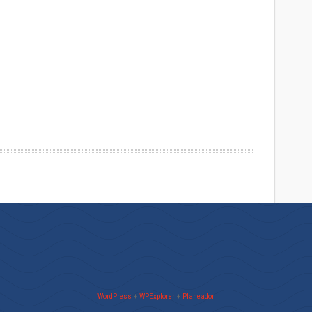
WordPress
+
WPExplorer
+
Planeador