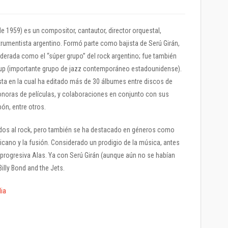
de 1959) es un compositor, cantautor, director orquestal,
instrumentista argentino. Formó parte como bajista de Serú Girán,
iderada como el “súper grupo” del rock argentino; fue también
oup (importante grupo de jazz contemporáneo estadounidense).
ista en la cual ha editado más de 30 álbumes entre discos de
onoras de películas, y colaboraciones en conjunto con sus
ón, entre otros.
dos al rock, pero también se ha destacado en géneros como
ricano y la fusión. Considerado un prodigio de la música, antes
 progresiva Alas. Ya con Serú Girán (aunque aún no se habían
lly Bond and the Jets.
ia