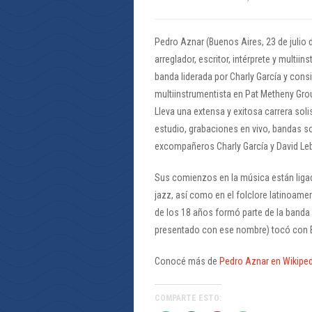
Pedro Aznar (Buenos Aires, 23 de julio 
arreglador, escritor, intérprete y multi
banda liderada por Charly García y cons
multiinstrumentista en Pat Metheny Gr
Lleva una extensa y exitosa carrera sol
estudio, grabaciones en vivo, bandas s
excompañeros Charly García y David Leb
Sus comienzos en la música están liga
jazz, así como en el folclore latinoame
de los 18 años formó parte de la banda
presentado con ese nombre) tocó con Bi
Conocé más de
Pedro Aznar en Wikiped
COMPARTE ESTO: