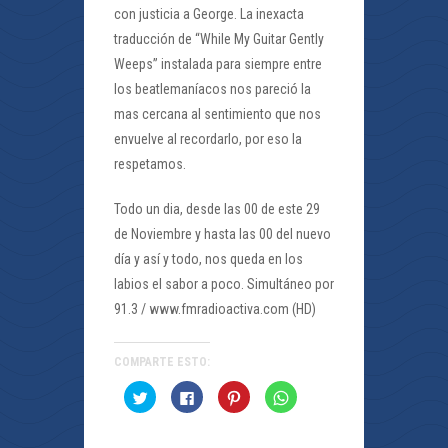
con justicia a George. La inexacta
traducción de “While My Guitar Gently
Weeps” instalada para siempre entre
los beatlemaníacos nos pareció la
mas cercana al sentimiento que nos
envuelve al recordarlo, por eso la
respetamos.
Todo un dia, desde las 00 de este 29
de Noviembre y hasta las 00 del nuevo
día y así y todo, nos queda en los
labios el sabor a poco. Simultáneo por
91.3 / www.fmradioactiva.com (HD)
COMPARTE ESTO:
Haz
Haz
Haz
Haz
clic
clic
clic
clic
para
para
para
para
compartir
compartir
compartir
compartir
en
en
en
en