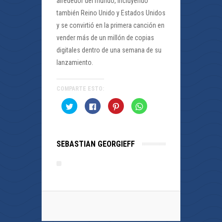
alrededor del mundo, incluyendo
también Reino Unido y Estados Unidos
y se convirtió en la primera canción en
vender más de un millón de copias
digitales dentro de una semana de su
lanzamiento.
COMPARTE ESTO:
Haz
Haz
Haz
Haz
clic
clic
clic
clic
para
para
para
para
compartir
compartir
compartir
compartir
en
en
en
en
Twitter
Facebook
Pinterest
WhatsApp
(Se
(Se
(Se
(Se
SEBASTIAN GEORGIEFF
abre
abre
abre
abre
en
en
en
en
una
una
una
una
ventana
ventana
ventana
ventana
nueva)
nueva)
nueva)
nueva)