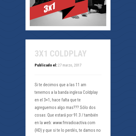
3X1 COLDPLAY
Publicado el:
27 marzo, 2017
Si te decimos que a las 11 am
tenemos a la banda inglesa Coldplay
en el 3×1, hace falta que te
agreguemos algo mas??? Sólo dos
cosas: Que estará por 91.3 / también
en la web: www.fmradioactiva.com
(HD) y que si te lo perdés, te damos no