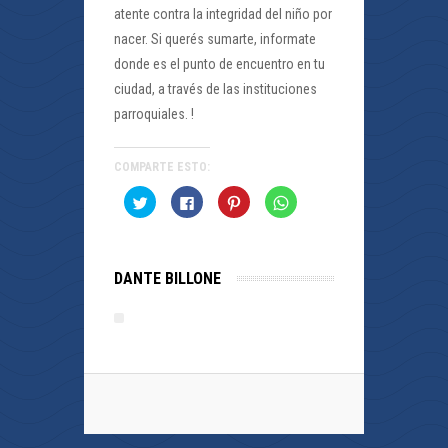
atente contra la integridad del niño por
nacer. Si querés sumarte, informate
donde es el punto de encuentro en tu
ciudad, a través de las instituciones
parroquiales. !
COMPARTE ESTO:
Haz
Haz
Haz
Haz
clic
clic
clic
clic
para
para
para
para
compartir
compartir
compartir
compartir
en
en
en
en
Twitter
Facebook
Pinterest
WhatsApp
(Se
(Se
(Se
(Se
DANTE BILLONE
abre
abre
abre
abre
en
en
en
en
una
una
una
una
ventana
ventana
ventana
ventana
nueva)
nueva)
nueva)
nueva)