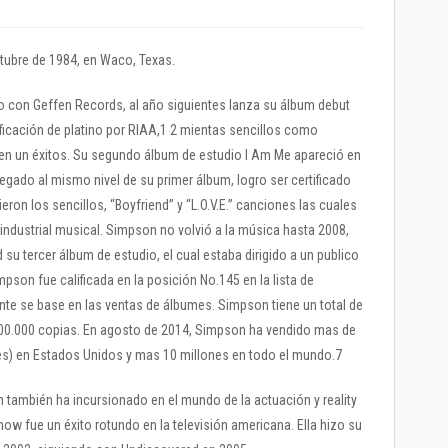
tubre de 1984, en Waco, Texas.
co con Geffen Records, al año siguientes lanza su álbum debut
tificación de platino por RIAA,1 2 mientas sencillos como
n en un éxitos. Su segundo álbum de estudio I Am Me apareció en
legado al mismo nivel de su primer álbum, logro ser certificado
eron los sencillos, “Boyfriend” y “L.O.V.E.” canciones las cuales
 industrial musical. Simpson no volvió a la música hasta 2008,
su tercer álbum de estudio, el cual estaba dirigido a un publico
pson fue calificada en la posición No.145 en la lista de
mente se base en las ventas de álbumes. Simpson tiene un total de
300.000 copias. En agosto de 2014, Simpson ha vendido mas de
ones) en Estados Unidos y mas 10 millones en todo el mundo.7
también ha incursionado en el mundo de la actuación y reality
ow fue un éxito rotundo en la televisión americana. Ella hizo su