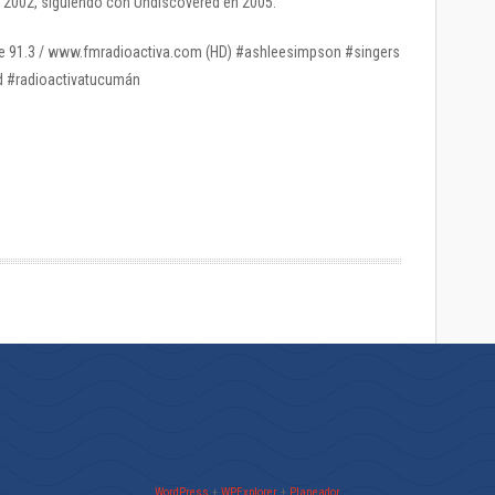
n 2002, siguiendo con Undiscovered en 2005.
×1 de 91.3 / www.fmradioactiva.com (HD) #ashleesimpson #singers
 #radioactivatucumán
WordPress
+
WPExplorer
+
Planeador