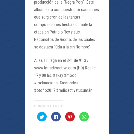
producción de la “Negra Poly”. Este
álbum está compuesto por canciones
que surgieron de las tantas
composiciones hechas durante la
etapa en Patricio Rey y sus
Redonditos de Ricota, de las cuales
se destaca “Oda a la sin Nombre”.
A las 11 llega en el 3×1 de 91.3 /
www.fmradioactiva.com (HD) Repite
17 y 00 hs. #skay #mood
#rocknacional #redondos
#otoño2017 #radioactivatucumán
COMPARTE ESTO:
Haz
Haz
Haz
Haz
clic
clic
clic
clic
para
para
para
para
compartir
compartir
compartir
compartir
en
en
en
en
Twitter
Facebook
Pinterest
WhatsApp