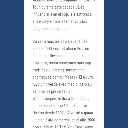
Achtung Baby en compañía del Zoo TV
Tour; durante esta década U2 se
influenciaría en el pop, la electrónica,
el dance y el rock alternativo y los
integraría a su sonido.
Su salto más alejado a sus raíces
sería en 1997 con el álbum Pop, un
álbum que llevaba desde canciones de
pop puro, hasta canciones más pop
rock, hasta algunas sumamente
alternativas como «Please». El álbum
tuvo un nivel de éxito medio, pero su
sencillo de presentación
«Discothèque», le dio a la banda su
primer sencillo top 10 en Estados
Unidos desde 1992. U2 volvió a ganar
un gran éxito comercial en el año 2000
con el álbum All That You Can’t Leave