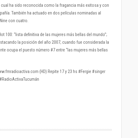
a cual ha sido reconocida como la fragancia más exitosa y con
mpañía. También ha actuado en dos películas nominadas al
Nine con cuatro.
Hot 100: “lista definitiva de las mujeres más bellas del mundo”;
estacando la posición del año 2007, cuando fue considerada la
te ocupa el puesto número #7 entre “las mujeres más bellas
www.fmradioactiva.com (HD) Repite 17 y 23 hs #Fergie #singer
#RadioActivaTucumán