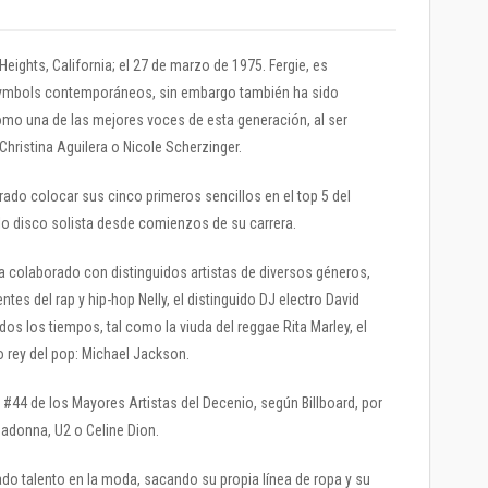
ights, California; el 27 de marzo de 1975. Fergie, es
ymbols contemporáneos, sin embargo también ha sido
como una de las mejores voces de esta generación, al ser
ristina Aguilera o Nicole Scherzinger.
rado colocar sus cinco primeros sencillos en el top 5 del
lo disco solista desde comienzos de su carrera.
 ha colaborado con distinguidos artistas de diversos géneros,
es del rap y hip-hop Nelly, el distinguido DJ electro David
os los tiempos, tal como la viuda del reggae Rita Marley, el
do rey del pop: Michael Jackson.
 #44 de los Mayores Artistas del Decenio, según Billboard, por
Madonna, U2 o Celine Dion.
do talento en la moda, sacando su propia línea de ropa y su