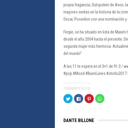
propia fragancia, Outspoken de Avon, l
mayores ventas en la historia de la co
Oscar, Poseidon con una nominación y 
Fergie, se ha situado en lista de Maxim 
desde el año 2004 hasta el presente. D
segunda mujer más hermosa. Actualmen
del mundo”
A las 11 te espera en el 3×1 de 91.3 / 
#pop #Mood #BuenLunes #otoño2017 
COMPARTE ESTO:
Haz
Haz
Haz
Haz
clic
clic
clic
clic
para
para
para
para
compartir
compartir
compartir
compartir
en
en
en
en
Twitter
Facebook
Pinterest
WhatsApp
(Se
(Se
(Se
(Se
DANTE BILLONE
abre
abre
abre
abre
en
en
en
en