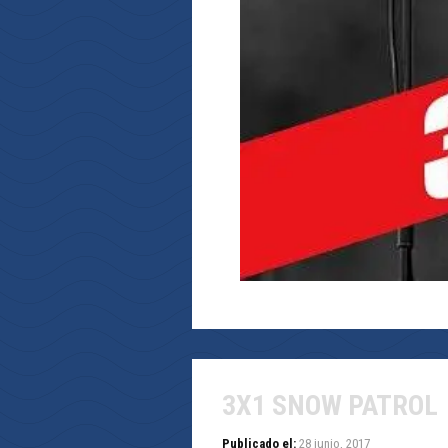
3X1 SNOW PATROL
Publicado el:
28 junio, 2017