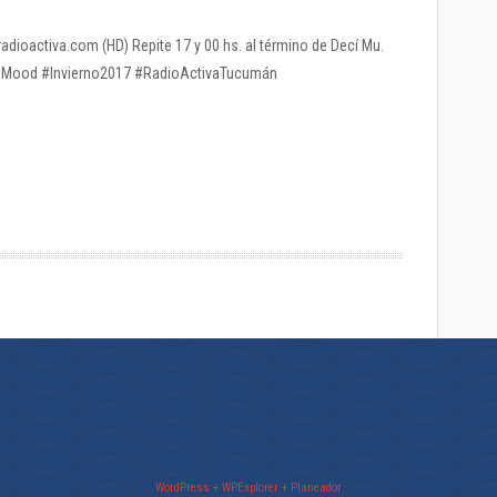
radioactiva.com (HD) Repite 17 y 00 hs. al término de Decí Mu.
#Mood #Invierno2017 #RadioActivaTucumán
WordPress
+
WPExplorer
+
Planeador