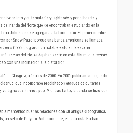
l vocalista y guitarrista Gary Lightbody, y por el bajista y
es de Irlanda del Norte que se encontraban estudiando en la
batería John Quinn se agregaría a la formación. El primer nombre
iaron por Snow Patrol porque una banda americana se llamaba
arbears (1998), lograron un notable éxito en la escena
 influencias del trío se dejaban sentir en este álbum, que recibió
oso con una inclinación a la distorsión.
instaló en Glasgow, a finales de 2000. En 2001 publican su segundo
to clear up, que incorporaba precipitados ataques de guitarras
y vertiginosos himnos pop. Mientras tanto, la banda se hizo con
abía mantenido buenas relaciones con su antigua discográfica,
s, un sello de Polydor. Anteriormente, el guitarrista Nathan