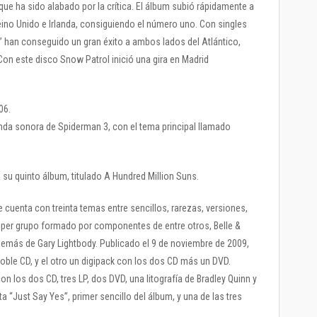
que ha sido alabado por la crítica. El álbum subió rápidamente a
Reino Unido e Irlanda, consiguiendo el número uno. Con singles
” han conseguido un gran éxito a ambos lados del Atlántico,
Con este disco Snow Patrol inició una gira en Madrid
06.
da sonora de Spiderman 3, con el tema principal llamado
a su quinto álbum, titulado A Hundred Million Suns.
 cuenta con treinta temas entre sencillos, rarezas, versiones,
per grupo formado por componentes de entre otros, Belle &
demás de Gary Lightbody. Publicado el 9 de noviembre de 2009,
oble CD, y el otro un digipack con los dos CD más un DVD.
n los dos CD, tres LP, dos DVD, una litografía de Bradley Quinn y
nta “Just Say Yes”, primer sencillo del álbum, y una de las tres