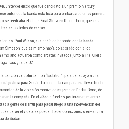
4), un tercer disco que fue candidato a un premio Mercury
se entonces la banda está lista para embarcarse en su primera
o se reeditaba el álbum Final Straw en Reino Unido, que en la
tres en las listas de ventas.
 el grupo. Paul Wilson, que había colaborado con la banda
a Tom Simpson, que asimismo había colaborado con ellos,
ismo año actuaron como artistas invitados junto a The Killers
igo Tour, gira de U2.
la canción de John Lennon “Isolation”, para dar apoyo a una
irá justicia para Sudán. La idea de la campaña era llevar frente
 causantes de la violación masiva de mujeres en Darfur. Bono, de
dar en la campaña. En el vídeo difundido por internet, mientras
stas a gente de Darfur para pasar luego a una intervención del
pués de ver el vídeo, se pueden hacer donaciones o enviar una
icia de Sudán.