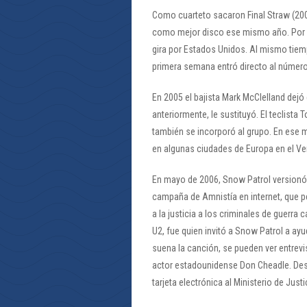
Como cuarteto sacaron Final Straw (200
como mejor disco ese mismo año. Por e
gira por Estados Unidos. Al mismo tiemp
primera semana entró directo al número 
En 2005 el bajista Mark McClelland dejó
anteriormente, le sustituyó. El teclist
también se incorporó al grupo. En ese m
en algunas ciudades de Europa en el Vert
En mayo de 2006, Snow Patrol versionó 
campaña de Amnistía en internet, que ped
a la justicia a los criminales de guerra
U2, fue quien invitó a Snow Patrol a ayu
suena la canción, se pueden ver entrevi
actor estadounidense Don Cheadle. Des
tarjeta electrónica al Ministerio de Just