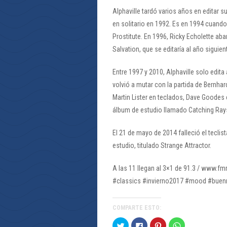
Alphaville tardó varios años en editar s
en solitario en 1992. Es en 1994 cuando
Prostitute. En 1996, Ricky Echolette ab
Salvation, que se editaría al año siguien
Entre 1997 y 2010, Alphaville solo edita
volvió a mutar con la partida de Bernh
Martin Lister en teclados, Dave Goodes e
álbum de estudio llamado Catching Rays
El 21 de mayo de 2014 falleció el teclis
estudio, titulado Strange Attractor.
A las 11 llegan al 3×1 de 91.3 / www.fm
#classics #invierno2017 #mood #buen
COMPARTE ESTO:
Haz
Haz
Haz
Haz