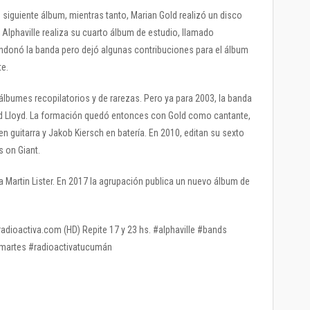
u siguiente álbum, mientras tanto, Marian Gold realizó un disco
 Alphaville realiza su cuarto álbum de estudio, llamado
andonó la banda pero dejó algunas contribuciones para el álbum
te.
 álbumes recopilatorios y de rarezas. Pero ya para 2003, la banda
ard Lloyd. La formación quedó entonces con Gold como cantante,
n guitarra y Jakob Kiersch en batería. En 2010, editan su sexto
 on Giant.
ta Martin Lister. En 2017 la agrupación publica un nuevo álbum de
radioactiva.com (HD) Repite 17 y 23 hs. #alphaville #bands
martes #radioactivatucumán