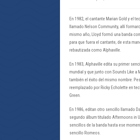
En 1982, el cantante Marian Gold y el t
llamado Nelson Community, allí formaro
mismo año, Lloyd formó una banda con F
para que fuera el cantante, de esta man
rebautizada como Alphaville.
En 1983, Alphaville edita su primer senci
mundial y que junto con Sounds Like a M
también el éxito del mismo nombre. Pese
reemplazado por Ricky Echolette en tecl
Green.
En 1986, editan otro sencillo llamado D
segundo álbum titulado Afternoons in U
sencillos de la banda hasta ese momento 
sencillo Romeos.