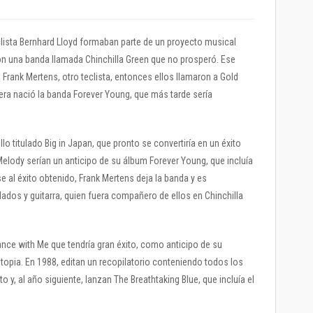
eclista Bernhard Lloyd formaban parte de un proyecto musical
n una banda llamada Chinchilla Green que no prosperó. Ese
rank Mertens, otro teclista, entonces ellos llamaron a Gold
era nació la banda Forever Young, que más tarde sería
llo titulado Big in Japan, que pronto se convertiría en un éxito
elody serían un anticipo de su álbum Forever Young, que incluía
 al éxito obtenido, Frank Mertens deja la banda y es
ados y guitarra, quien fuera compañero de ellos en Chinchilla
ance with Me que tendría gran éxito, como anticipo de su
topia. En 1988, editan un recopilatorio conteniendo todos los
y, al año siguiente, lanzan The Breathtaking Blue, que incluía el