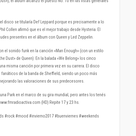
ous»), el álbum alcanzó el puesto No. 10 en las listas generales
e el disco se titularía Def Leppard porque es precisamente a lo
Phil Collen afirmó que es el mejor trabajo desde Hysteria. El
itudes presentes en el álbum con Queen y Led Zeppelin.
on el sonido funk en la canción «Man Enough» (con un estilo
 the Dust» de Queen). En la balada «We Belong» los cinco
una misma canción por primera vez en su carrera. El disco
fanáticos de la banda de Sheffield, siendo un poco más
e mejorando las valoraciones de sus predecesores.
una Park en el marco de su gira mundial, pero antes los tenés
/ www.fmradioactiva.com (HD) Repite 17 y 23 hs.
nds #rock #mood #invierno2017 #buenviernes #weekends