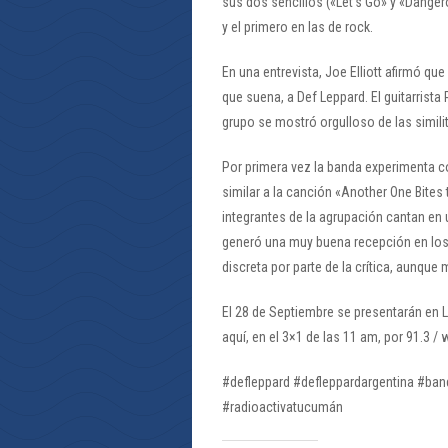
sus dos sencillos («Let’s Go» y «Danger
y el primero en las de rock.
En una entrevista, Joe Elliott afirmó qu
que suena, a Def Leppard. El guitarrista 
grupo se mostró orgulloso de las simil
Por primera vez la banda experimenta c
similar a la canción «Another One Bites
integrantes de la agrupación cantan en 
generó una muy buena recepción en los 
discreta por parte de la crítica, aunqu
El 28 de Septiembre se presentarán en L
aquí, en el 3×1 de las 11 am, por 91.3 
#defleppard #defleppardargentina #ba
#radioactivatucumán