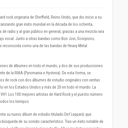
rd rock originaria de Sheffield, Reino Unido, que dio inicio a su
alcanzando gran éxito mundial en la década de los ochenta,
 de radio y al gran público en general, gracias a una mezcla rara
ajo vocal. Junto a otras bandas como Bon Jovi, Scorpions,
 es reconocida como una de las bandas de Heavy Metal
lones de álbumes en todo el mundo, y dos de sus producciones
nte de la RIAA (Pyromania e Hysteria). De esta forma, se
os de rock con dos álbumes de estudio originales con ventas
lo en los Estados Unidos y más de 20 en todo el mundo. La
 VH1 Los 100 mejores artistas de Hard Rock y el puesto número
todos los tiempos.
enta su nuevo álbum de estudio titulado Def Leppard, que
 búsqueda de su sonido característico. Tras un éxito notable de