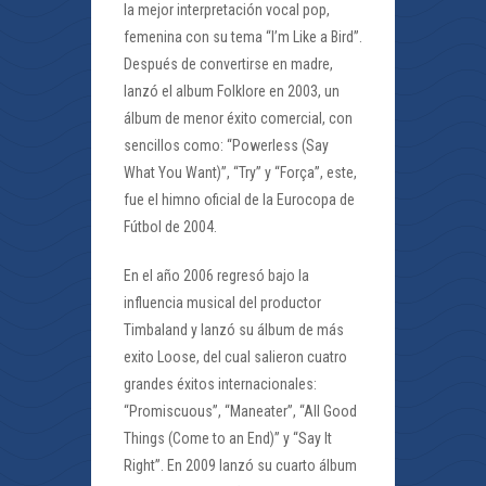
la mejor interpretación vocal pop,
femenina con su tema “I’m Like a Bird”.
Después de convertirse en madre,
lanzó el album Folklore en 2003, un
álbum de menor éxito comercial, con
sencillos como: “Powerless (Say
What You Want)”, “Try” y “Força”, este,
fue el himno oficial de la Eurocopa de
Fútbol de 2004.
En el año 2006 regresó bajo la
influencia musical del productor
Timbaland y lanzó su álbum de más
exito Loose, del cual salieron cuatro
grandes éxitos internacionales:
“Promiscuous”, “Maneater”, “All Good
Things (Come to an End)” y “Say It
Right”. En 2009 lanzó su cuarto álbum