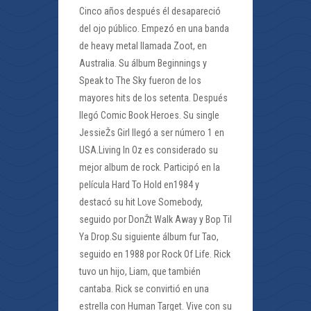
Cinco años después él desapareció
del ojo público. Empezó en una banda
de heavy metal llamada Zoot, en
Australia. Su álbum Beginnings y
Speak to The Sky fueron de los
mayores hits de los setenta. Después
llegó Comic Book Heroes. Su single
JessieŽs Girl llegó a ser número 1 en
USA.Living In Oz es considerado su
mejor album de rock. Participó en la
película Hard To Hold en1984 y
destacó su hit Love Somebody,
seguido por DonŽt Walk Away y Bop Til
Ya Drop.Su siguiente álbum fur Tao,
seguido en 1988 por Rock Of Life. Rick
tuvo un hijo, Liam, que también
cantaba. Rick se convirtió en una
estrella con Human Target. Vive con su