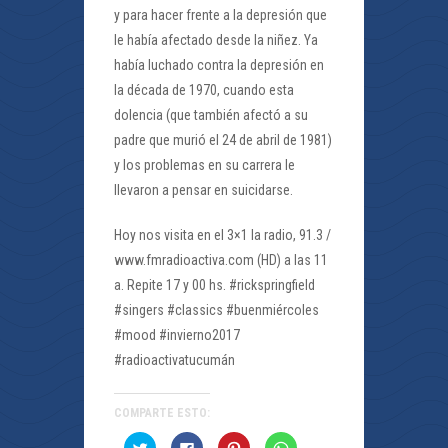
y para hacer frente a la depresión que
le había afectado desde la niñez. Ya
había luchado contra la depresión en
la década de 1970, cuando esta
dolencia (que también afectó a su
padre que murió el 24 de abril de 1981)
y los problemas en su carrera le
llevaron a pensar en suicidarse.
Hoy nos visita en el 3×1 la radio, 91.3 /
www.fmradioactiva.com (HD) a las 11
a. Repite 17 y 00 hs. #rickspringfield
#singers #classics #buenmiércoles
#mood #invierno2017
#radioactivatucumán
COMPARTE ESTO:
Haz
Haz
Haz
Haz