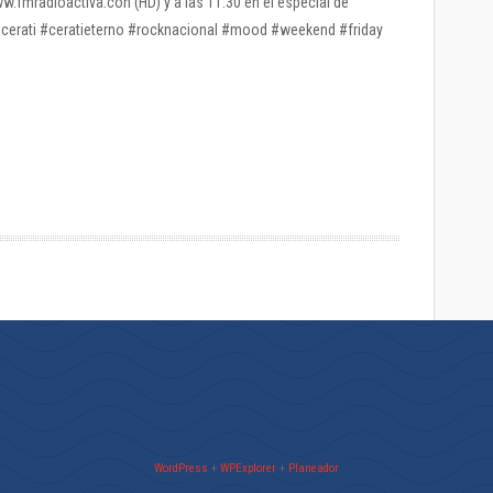
www.fmradioactiva.con (HD) y a las 11:30 en el especial de
 #cerati #ceratieterno #rocknacional #mood #weekend #friday
WordPress
+
WPExplorer
+
Planeador