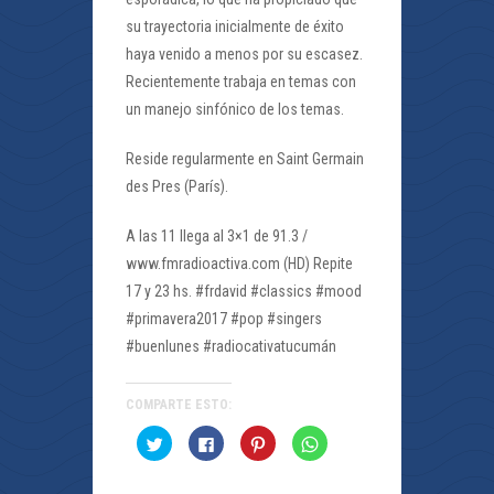
su trayectoria inicialmente de éxito
haya venido a menos por su escasez.
Recientemente trabaja en temas con
un manejo sinfónico de los temas.
Reside regularmente en Saint Germain
des Pres (París).
A las 11 llega al 3×1 de 91.3 /
www.fmradioactiva.com (HD) Repite
17 y 23 hs. #frdavid #classics #mood
#primavera2017 #pop #singers
#buenlunes #radiocativatucumán
COMPARTE ESTO:
Haz
Haz
Haz
Haz
clic
clic
clic
clic
para
para
para
para
compartir
compartir
compartir
compartir
en
en
en
en