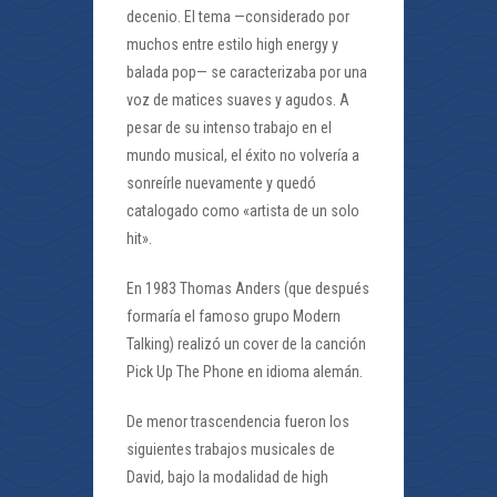
decenio. El tema —considerado por
muchos entre estilo high energy y
balada pop— se caracterizaba por una
voz de matices suaves y agudos. A
pesar de su intenso trabajo en el
mundo musical, el éxito no volvería a
sonreírle nuevamente y quedó
catalogado como «artista de un solo
hit».
En 1983 Thomas Anders (que después
formaría el famoso grupo Modern
Talking) realizó un cover de la canción
Pick Up The Phone en idioma alemán.
De menor trascendencia fueron los
siguientes trabajos musicales de
David, bajo la modalidad de high