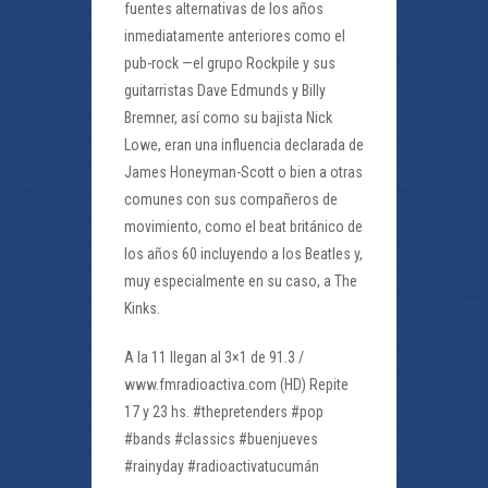
fuentes alternativas de los años
inmediatamente anteriores como el
pub-rock —el grupo Rockpile y sus
guitarristas Dave Edmunds y Billy
Bremner, así como su bajista Nick
Lowe, eran una influencia declarada de
James Honeyman-Scott o bien a otras
comunes con sus compañeros de
movimiento, como el beat británico de
los años 60 incluyendo a los Beatles y,
muy especialmente en su caso, a The
Kinks.
A la 11 llegan al 3×1 de 91.3 /
www.fmradioactiva.com (HD) Repite
17 y 23 hs. #thepretenders #pop
#bands #classics #buenjueves
#rainyday #radioactivatucumán