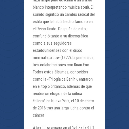
raza negra para describir a un artista
blanco interpretando música soul). El
sonido significó un cambio radical del
estilo que le había hecho famoso en
el Reino Unido. Después de esto,
confundió tanto a su discográfica
como a sus seguidores
estadounidenses con el disco
minimalista Low (1977), la primera de
tres colaboraciones con Brian Eno.
Todos estos álbumes, conocidos
como la «Trilogía de Berlín», entraron
en el top 5 británico, además de que
recibieron elogios de la crítica.
Falleció en Nueva York, el 10 de enero
de 2016 tras una larga lucha contra el
cáncer.
A las 11 te espera en el 3×1 de la 91.3