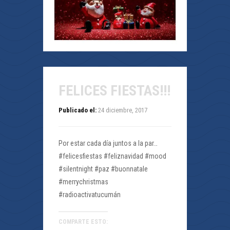
FELICES FIESTAS!!!
Publicado el:
24 diciembre, 2017
Por estar cada día juntos a la par…
#felicesfiestas #feliznavidad #mood
#silentnight #paz #buonnatale
#merrychristmas
#radioactivatucumán
COMPARTE ESTO: