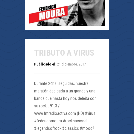
TRIBUTO A VIRUS
Publicado el:
21 diciembre, 2017
Durante 24hs. seguidas, nuestra
maratón dedicada a un grande y una
banda que hasta hoy nos deleita con
su rock… 91.3 /
www.fmradioactiva.com (HD) #virus
#federicomoura #rocknacional
#legendsofrock #classics #mood?